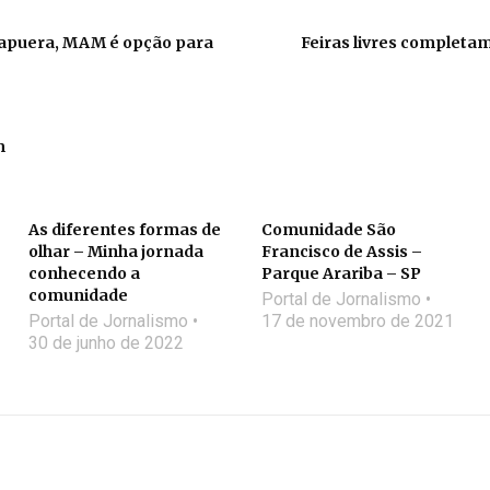
rapuera, MAM é opção para
Feiras livres completam
m
As diferentes formas de
Comunidade São
olhar – Minha jornada
Francisco de Assis –
conhecendo a
Parque Arariba – SP
comunidade
Portal de Jornalismo
Portal de Jornalismo
17 de novembro de 2021
30 de junho de 2022