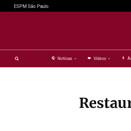
ESPM São Paulo
public
Notícias
videocam
Vídeos
mic
Á
Restaur