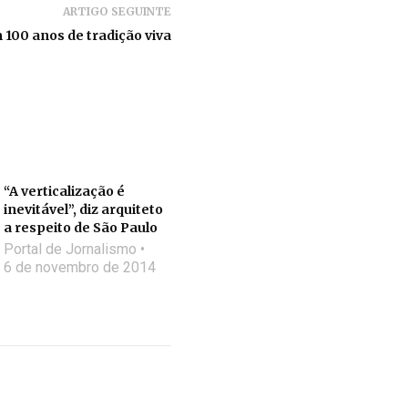
ARTIGO SEGUINTE
 100 anos de tradição viva
“A verticalização é
inevitável”, diz arquiteto
a respeito de São Paulo
Portal de Jornalismo
6 de novembro de 2014