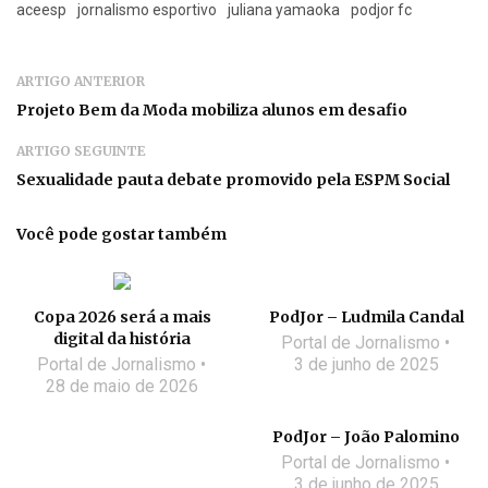
aceesp
jornalismo esportivo
juliana yamaoka
podjor fc
ARTIGO ANTERIOR
Projeto Bem da Moda mobiliza alunos em desafio
ARTIGO SEGUINTE
Sexualidade pauta debate promovido pela ESPM Social
Você pode gostar também
Copa 2026 será a mais
PodJor – Ludmila Candal
digital da história
Portal de Jornalismo
Portal de Jornalismo
3 de junho de 2025
28 de maio de 2026
PodJor – João Palomino
Portal de Jornalismo
3 de junho de 2025