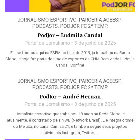
JORNALISMO ESPORTIVO
,
PARCERIA ACEESP
,
PODCASTS
,
PODJOR FC 2ª TEMP.
PodJor – Ludmila Candal
Portal de Jornalismo
3 de junho de 2025
Ela se formou aqui na ESPM no final de 2019, já trabalhou na Rádio
Globo, e hoje faz parte do time de esportes da CNN. Bem vinda Ludmila
Candal. Confira!
JORNALISMO ESPORTIVO
,
PARCERIA ACEESP
,
PODCASTS
,
PODJOR FC 2ª TEMP.
PodJor – André Hernan
Portal de Jornalismo
3 de junho de 2025
Jornalista esportivo que trabalhou 18 anos na Rede Globo, e
atualmente, é contratado pela NWB (Network Brasil). Ele integra o time
do Meiuca, no canal Camisa 21, e também segue seus projetos
individuais Instagram, Twitter, ...