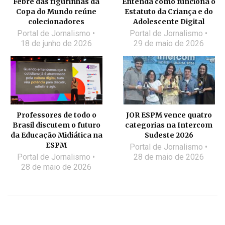
Febre das figurinhas da
Entenda como funciona o
Copa do Mundo reúne
Estatuto da Criança e do
colecionadores
Adolescente Digital
Portal de Jornalismo
Portal de Jornalismo
18 de junho de 2026
29 de maio de 2026
Professores de todo o
JOR ESPM vence quatro
Brasil discutem o futuro
categorias na Intercom
da Educação Midiática na
Sudeste 2026
ESPM
Portal de Jornalismo
Portal de Jornalismo
28 de maio de 2026
28 de maio de 2026