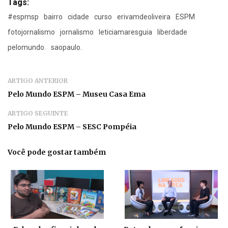
Tags:
#espmsp
bairro
cidade
curso
erivamdeoliveira
ESPM
fotojornalismo
jornalismo
leticiamaresguia
liberdade
pelomundo.
saopaulo.
ARTIGO ANTERIOR
Pelo Mundo ESPM – Museu Casa Ema
ARTIGO SEGUINTE
Pelo Mundo ESPM – SESC Pompéia
Você pode gostar também