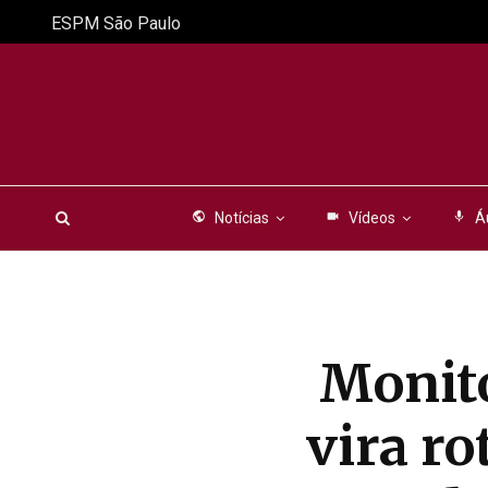
ESPM São Paulo
public
Notícias
videocam
Vídeos
mic
Á
Monito
vira r