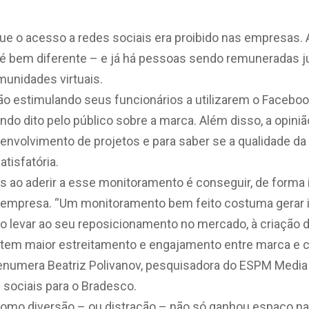
ue o acesso a redes sociais era proibido nas empresas. 
é bem diferente – e já há pessoas sendo remuneradas j
munidades virtuais.
o estimulando seus funcionários a utilizarem o Facebook
ndo dito pelo público sobre a marca. Além disso, a opinião
envolvimento de projetos e para saber se a qualidade da
tisfatória.
s ao aderir a esse monitoramento é conseguir, de forma 
a empresa. “Um monitoramento bem feito costuma gerar i
o levar ao seu reposicionamento no mercado, à criação d
item maior estreitamento e engajamento entre marca e 
 enumera Beatriz Polivanov, pesquisadora do ESPM Media
 sociais para o Bradesco.
 como diversão – ou distração – não só ganhou espaço