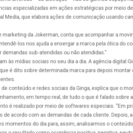
ncias especializadas em ações estratégicas por meio de
al Media, que elabora ações de comunicação usando can
de marketing da Jokerman, conta que acompanhar a mov
“Entendê-los nos ajuda a enxergar a marca pela ótica do 
r demandas sub-atendidas ou não atendidas.”
 às mídias sociais no seu dia a dia. A agência digital Gi
 que é dito sobre determinada marca para depois montar 
ientes.
e de conteúdo e redes sociais da Ginga, explica que o m
hamento, em tempo real, de tudo o que é falado sobre a
to é realizado por meio de softwares especiais. “Em pri
s de acordo com as demandas de cada cliente. Depois,
es momentos do dia para, assim, analisarmos o conteúdo 
os o resultado como ocorrência positiva, negativa, neutra 