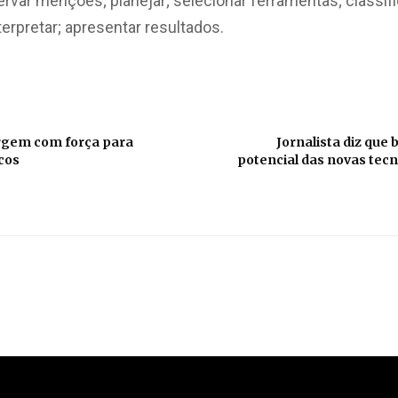
ervar menções; planejar; selecionar ferramentas; classific
nterpretar; apresentar resultados.
urgem com força para
Jornalista diz que 
cos
potencial das novas tecno