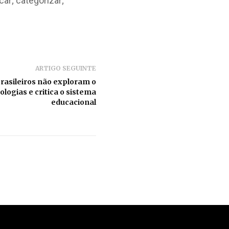
ar; categorizar;
ARTIGO SEGUINTE
brasileiros não exploram o
logias e critica o sistema
educacional