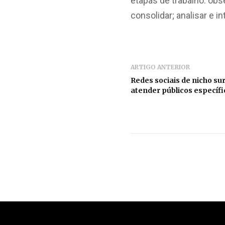
etapas de trabalho: obs
consolidar; analisar e i
ARTIGO ANTERIOR
Redes sociais de nicho s
atender públicos específi