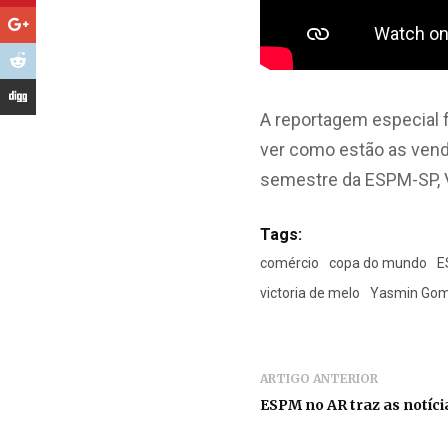
A reportagem especial f
ver como estão as vend
semestre da ESPM-SP, V
Tags:
comércio
copa do mundo
E
victoria de melo
Yasmin Go
ARTIGO ANTERIOR
ESPM no AR traz as notíci