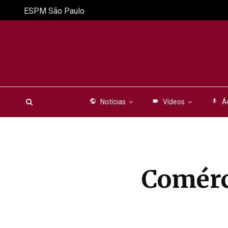
ESPM São Paulo
public
Notícias
videocam
Vídeos
mic
Á
Comérc