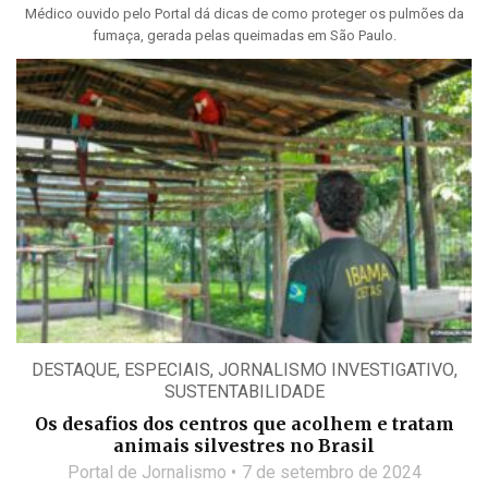
Médico ouvido pelo Portal dá dicas de como proteger os pulmões da
fumaça, gerada pelas queimadas em São Paulo.
DESTAQUE
,
ESPECIAIS
,
JORNALISMO INVESTIGATIVO
,
SUSTENTABILIDADE
Os desafios dos centros que acolhem e tratam
animais silvestres no Brasil
Portal de Jornalismo
7 de setembro de 2024