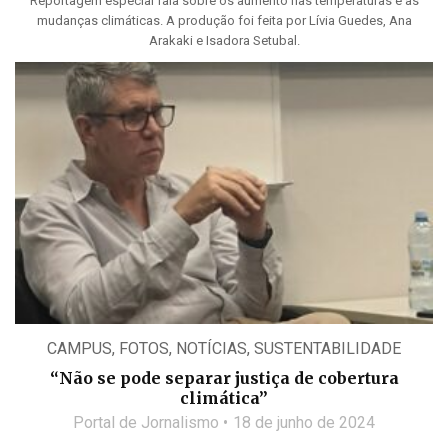
Reportagem especial fala sobre os aumento nas temperaturas e as
mudanças climáticas. A produção foi feita por Lívia Guedes, Ana
Arakaki e Isadora Setubal.
CAMPUS
,
FOTOS
,
NOTÍCIAS
,
SUSTENTABILIDADE
“Não se pode separar justiça de cobertura
climática”
Portal de Jornalismo
18 de junho de 2024