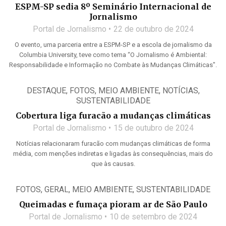
ESPM-SP sedia 8º Seminário Internacional de
Jornalismo
Portal de Jornalismo
22 de outubro de 2024
O evento, uma parceria entre a ESPM-SP e a escola de jornalismo da
Columbia University, teve como tema “O Jornalismo é Ambiental:
Responsabilidade e Informação no Combate às Mudanças Climáticas".
DESTAQUE
,
FOTOS
,
MEIO AMBIENTE
,
NOTÍCIAS
,
SUSTENTABILIDADE
Cobertura liga furacão a mudanças climáticas
Portal de Jornalismo
15 de outubro de 2024
Notícias relacionaram furacão com mudanças climáticas de forma
média, com menções indiretas e ligadas às consequências, mais do
que às causas.
FOTOS
,
GERAL
,
MEIO AMBIENTE
,
SUSTENTABILIDADE
Queimadas e fumaça pioram ar de São Paulo
Portal de Jornalismo
10 de setembro de 2024