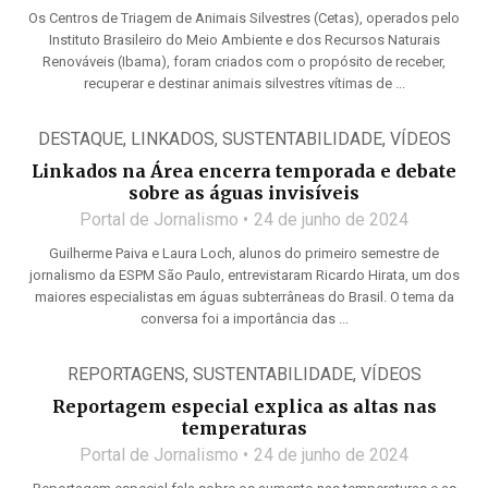
Os Centros de Triagem de Animais Silvestres (Cetas), operados pelo
Instituto Brasileiro do Meio Ambiente e dos Recursos Naturais
Renováveis (Ibama), foram criados com o propósito de receber,
recuperar e destinar animais silvestres vítimas de ...
DESTAQUE
,
LINKADOS
,
SUSTENTABILIDADE
,
VÍDEOS
Linkados na Área encerra temporada e debate
sobre as águas invisíveis
Portal de Jornalismo
24 de junho de 2024
Guilherme Paiva e Laura Loch, alunos do primeiro semestre de
jornalismo da ESPM São Paulo, entrevistaram Ricardo Hirata, um dos
maiores especialistas em águas subterrâneas do Brasil. O tema da
conversa foi a importância das ...
REPORTAGENS
,
SUSTENTABILIDADE
,
VÍDEOS
Reportagem especial explica as altas nas
temperaturas
Portal de Jornalismo
24 de junho de 2024