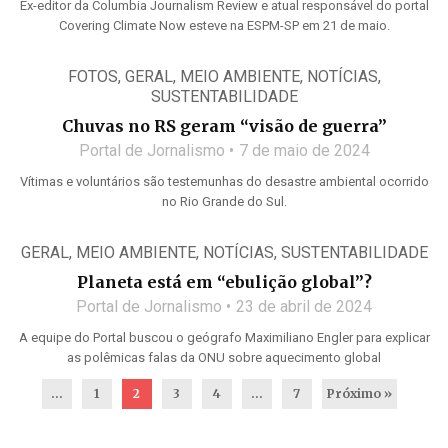
Ex-editor da Columbia Journalism Review e atual responsável do portal
Covering Climate Now esteve na ESPM-SP em 21 de maio.
FOTOS
,
GERAL
,
MEIO AMBIENTE
,
NOTÍCIAS
,
SUSTENTABILIDADE
Chuvas no RS geram “visão de guerra”
Portal de Jornalismo
7 de maio de 2024
Vítimas e voluntários são testemunhas do desastre ambiental ocorrido
no Rio Grande do Sul.
GERAL
,
MEIO AMBIENTE
,
NOTÍCIAS
,
SUSTENTABILIDADE
Planeta está em “ebulição global”?
Portal de Jornalismo
23 de abril de 2024
A equipe do Portal buscou o geógrafo Maximiliano Engler para explicar
as polêmicas falas da ONU sobre aquecimento global
...
1
2
3
4
…
7
Próximo »