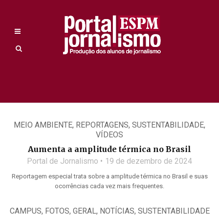
MEIO AMBIENTE
,
REPORTAGENS
,
SUSTENTABILIDADE
,
VÍDEOS
Aumenta a amplitude térmica no Brasil
Portal de Jornalismo
19 de dezembro de 2024
Reportagem especial trata sobre a amplitude térmica no Brasil e suas
ocorrências cada vez mais frequentes.
CAMPUS
,
FOTOS
,
GERAL
,
NOTÍCIAS
,
SUSTENTABILIDADE