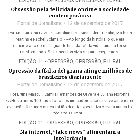
EDIÇÃO 11 - OPRESSÃO
,
OPRESSÃO
,
PLURAL
Obsessão pela felicidade oprime a sociedade
contemporânea
Portal de Jornalismo
12 de dezembro de 2017
Por Ana Carolina Cavallini, Carolina Leal, Maria Clara Tanaka, Matheus
Martins e Rachel Schmalb »»»Ao longo da história, o que era
considerado como “a grande finalidade” da vida humana foi se
transformando. Se há séculos vivia-se para chegar aos ...
EDIÇÃO 11 - OPRESSÃO
,
OPRESSÃO
,
PLURAL
Opressão da (falta de) grana atinge milhões de
brasileiros diariamente
Portal de Jornalismo
12 de dezembro de 2017
Por Bruna Masculi, Camila Fernandes de Oliveira e Juliana Noronha
»»»Nos últimos 100 anos, todos os indicadores sociais tiveram enorme
evolução. O mundo nunca foi tão rico. A expectativa de vida nunca foi
tão alta. O Brasil ...
EDIÇÃO 11 - OPRESSÃO
,
OPRESSÃO
,
PLURAL
Na internet, "fake news" alimentam a
intolerância