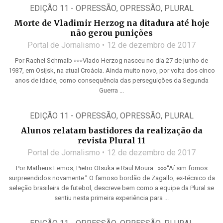
EDIÇÃO 11 - OPRESSÃO
,
OPRESSÃO
,
PLURAL
Morte de Vladimir Herzog na ditadura até hoje
não gerou punições
Portal de Jornalismo
12 de dezembro de 2017
Por Rachel Schmalb »»»Vlado Herzog nasceu no dia 27 de junho de
1937, em Osijsk, na atual Croácia. Ainda muito novo, por volta dos cinco
anos de idade, como consequência das perseguições da Segunda
Guerra ...
EDIÇÃO 11 - OPRESSÃO
,
OPRESSÃO
,
PLURAL
Alunos relatam bastidores da realização da
revista Plural 11
Portal de Jornalismo
12 de dezembro de 2017
Por Matheus Lemos, Pietro Otsuka e Raul Moura »»»“Aí sim fomos
surpreendidos novamente.” O famoso bordão de Zagallo, ex-técnico da
seleção brasileira de futebol, descreve bem como a equipe da Plural se
sentiu nesta primeira experiência para ...