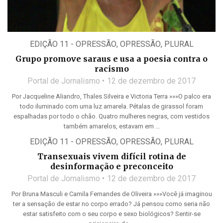
EDIÇÃO 11 - OPRESSÃO
,
OPRESSÃO
,
PLURAL
Grupo promove saraus e usa a poesia contra o
racismo
Portal de Jornalismo
12 de dezembro de 2017
Por Jacqueline Aliandro, Thales Silveira e Victoria Terra »»»O palco era
todo iluminado com uma luz amarela. Pétalas de girassol foram
espalhadas por todo o chão. Quatro mulheres negras, com vestidos
também amarelos, estavam em ...
EDIÇÃO 11 - OPRESSÃO
,
OPRESSÃO
,
PLURAL
Transexuais vivem difícil rotina de
desinformação e preconceito
Portal de Jornalismo
12 de dezembro de 2017
Por Bruna Masculi e Camila Fernandes de Oliveira »»»Você já imaginou
ter a sensação de estar no corpo errado? Já pensou como seria não
estar satisfeito com o seu corpo e sexo biológicos? Sentir-se