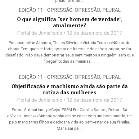
prisioneiro de ...
EDIÇÃO 11 - OPRESSÃO
,
OPRESSÃO
,
PLURAL
O que significa "ser homem de verdade",
atualmente?
Portal de Jornalismo
12 de dezembro de 2017
Por Jacqueline Aliandro, Thales Silveira e Victoria Terra »»»Não pode
chorar. Tem que ser forte, gostar de futebol e de carros; brigar, se for
desafiado. Não deve demonstrar seus sentimentos a ninguém. Tem que
“pegar” todas as meninas. ...
EDIÇÃO 11 - OPRESSÃO
,
OPRESSÃO
,
PLURAL
Objetificação e machismo ainda são parte da
rotina das mulheres
Portal de Jornalismo
12 de dezembro de 2017
Fotos: Stéfani Inouye/Cejor-ESPM Por Camilla Santos, Debóra Sá
e Vivian Lusor »»»Simone sonha em se casar com um bom marido, ter
pelo menos três filhos e dedicar a vida ao bem-estar de sua família.
Maria sai de ...