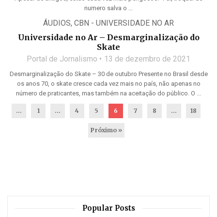
numero salva o ...
ÁUDIOS
,
CBN - UNIVERSIDADE NO AR
Universidade no Ar – Desmarginalização do
Skate
Portal de Jornalismo
13 de dezembro de 2021
Desmarginalização do Skate – 30 de outubro Presente no Brasil desde
os anos 70, o skate cresce cada vez mais no país, não apenas no
número de praticantes, mas também na aceitação do público. O ...
...
1
…
4
5
6
7
8
…
18
Próximo »
Popular Posts