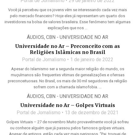
Portal de Jornalismo
29 de janeiro de 2022
Você já percebeu que os jovens vêm se interessando cada vez mais
pelo mercado financeiro? Hoje eles já representam um quarto dos
investidores na bolsa de valores brasileira. Esse fenômeno tem algumas
explicações que nos ...
ÁUDIOS
,
CBN - UNIVERSIDADE NO AR
Universidade no Ar – Preconceito com as
Religiões Islâmicas no Brasil
Portal de Jornalismo
1 de janeiro de 2022
Apesar do Islamismo ser a segunda maior religião do mundo, os
muçulmanos são frequentes vítimas de genealizações e ofensas
preconceituosas. No Brasil, os mais de 30 mil seguidores da religião
sofrem com a chamada islamofobia. ...
ÁUDIOS
,
CBN - UNIVERSIDADE NO AR
Universidade no Ar – Golpes Virtuais
Portal de Jornalismo
13 de dezembro de 2021
Golpes Virtuais – 27 de novembro Muito provavelmente você já sofreu
ou conhece alguém que já passou pelos famosos golpes virtuais.
Apesar de antigos, estão cada vez mais perigosos. “Pai, troquei de