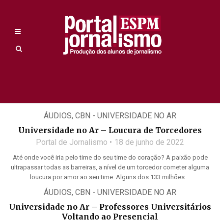
ÁUDIOS
,
CBN - UNIVERSIDADE NO AR
Universidade no Ar – Loucura de Torcedores
Portal de Jornalismo
18 de junho de 2022
Até onde você iria pelo time do seu time do coração? A paixão pode
ultrapassar todas as barreiras, a nível de um torcedor cometer alguma
loucura por amor ao seu time. Alguns dos 133 milhões ...
ÁUDIOS
,
CBN - UNIVERSIDADE NO AR
Universidade no Ar – Professores Universitários
Voltando ao Presencial