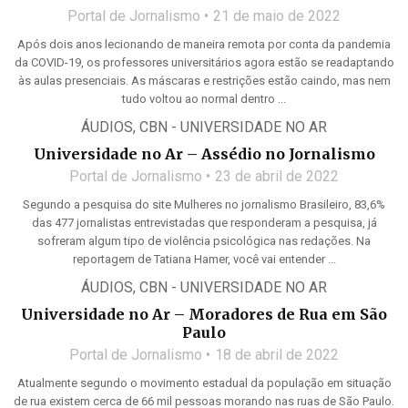
Portal de Jornalismo
21 de maio de 2022
Após dois anos lecionando de maneira remota por conta da pandemia
da COVID-19, os professores universitários agora estão se readaptando
às aulas presenciais. As máscaras e restrições estão caindo, mas nem
tudo voltou ao normal dentro ...
ÁUDIOS
,
CBN - UNIVERSIDADE NO AR
Universidade no Ar – Assédio no Jornalismo
Portal de Jornalismo
23 de abril de 2022
Segundo a pesquisa do site Mulheres no jornalismo Brasileiro, 83,6%
das 477 jornalistas entrevistadas que responderam a pesquisa, já
sofreram algum tipo de violência psicológica nas redações. Na
reportagem de Tatiana Hamer, você vai entender ...
ÁUDIOS
,
CBN - UNIVERSIDADE NO AR
Universidade no Ar – Moradores de Rua em São
Paulo
Portal de Jornalismo
18 de abril de 2022
Atualmente segundo o movimento estadual da população em situação
de rua existem cerca de 66 mil pessoas morando nas ruas de São Paulo.