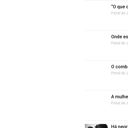
“O que o
Portal de 
Onde es
Portal de 
O comba
Portal de 
A mulhe
Portal de 
Há negr