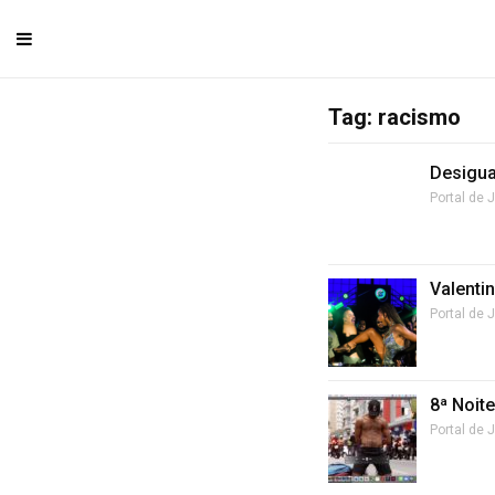
Tag: racismo
Desigua
Portal de 
Valenti
Portal de 
8ª Noit
Portal de 