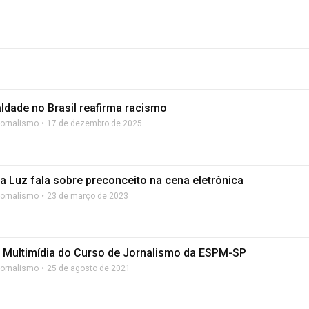
ldade no Brasil reafirma racismo
Jornalismo
17 de dezembro de 2025
na Luz fala sobre preconceito na cena eletrônica
Jornalismo
23 de março de 2023
e Multimídia do Curso de Jornalismo da ESPM-SP
Jornalismo
25 de agosto de 2021