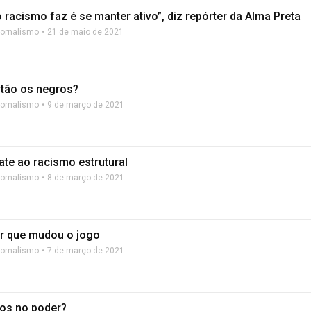
 racismo faz é se manter ativo”, diz repórter da Alma Preta
Jornalismo
21 de maio de 2021
tão os negros?
Jornalismo
9 de março de 2021
te ao racismo estrutural
Jornalismo
8 de março de 2021
r que mudou o jogo
Jornalismo
7 de março de 2021
os no poder?