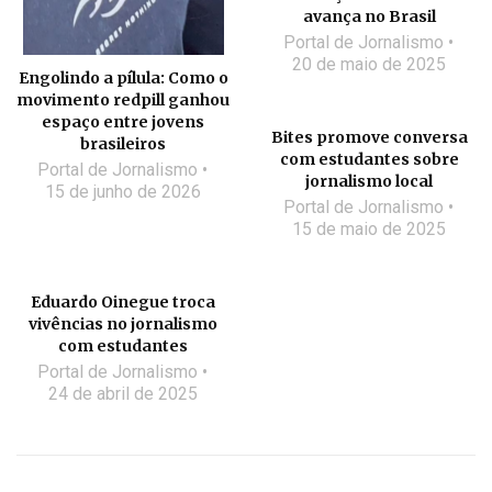
avança no Brasil
Portal de Jornalismo
20 de maio de 2025
Engolindo a pílula: Como o
movimento redpill ganhou
espaço entre jovens
Bites promove conversa
brasileiros
com estudantes sobre
Portal de Jornalismo
jornalismo local
15 de junho de 2026
Portal de Jornalismo
15 de maio de 2025
Eduardo Oinegue troca
vivências no jornalismo
com estudantes
Portal de Jornalismo
24 de abril de 2025