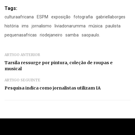
Tags:
culturaafricana
ESPM
exposição
fotografia
gabriellaborges
história
ims
jornalismo
liviadonarumma
música
paulista
pequenasafricas
riodejaneiro
samba
saopaulo.
ARTIGO ANTERIOR
Tarsila ressurge por pintura, coleção de roupas e
musical
ARTIGO SEGUINTE
Pesquisa indica como jornalistas utilizam IA