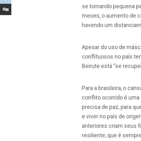
se tornando pequena pe
meses, o aumento de c
havendo um distanciam
Apesar do uso de máscar
conflituosos no país t
Beirute está “se recup
Para a brasileira, o ca
conflito ocorrido é um
precisa de paz, para q
e viver no país de orig
anteriores criam seus f
resiliente, que é sempr