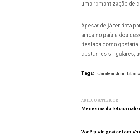
uma romantização de c
Apesar de já ter data p
ainda no país e dos de
destaca como gostaria q
costumes singulares, a
Tags:
claraleandrini
Líban
ARTIGO ANTERIOR
Memórias do fotojornalis
Você pode gostar també