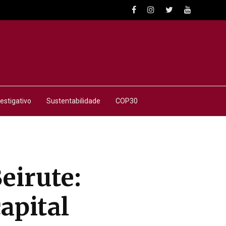
estigativo
Sustentabilidade
COP30
eirute:
capital