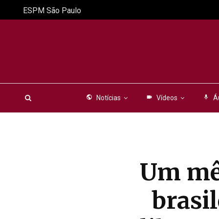
ESPM São Paulo
public
Notícias
videocam
Vídeos
mic
Á
Um mês
brasil