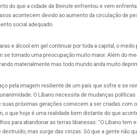
rto do que a cidade de Beirute enfrentou e vem enfrent
asos acontecem devido ao aumento da circulação de pe
ento social adequado.
as e álcool em gel continuar por toda a capital, o medo 
em se tornado uma preocupação muito maior. Além do medo
erando materialmente mas todo mundo anda muito deprim
nsaço pela imagem resiliente de um país que sofre e se rei
a unanimidade. O Líbano necessita de mudanças políticas
ue suas próximas gerações comecem a ser criadas com o
em, o que hoje é uma realidade bem distante do que acont
ilhos para abandonar as terras libanesas: “O Líbano tem
e destruído, mas surge das cinzas. Só que a gente não qu