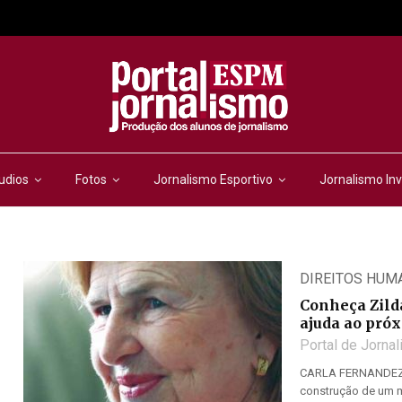
udios
Fotos
Jornalismo Esportivo
Jornalismo Inv
DIREITOS HUM
Conheça Zilda
ajuda ao pró
Portal de Jorna
CARLA FERNANDEZ |
construção de um 