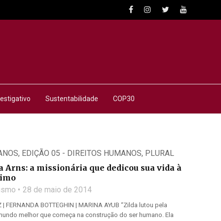
estigativo
Sustentabilidade
COP30
ANOS
,
EDIÇÃO 05 - DIREITOS HUMANOS
,
PLURAL
 Arns: a missionária que dedicou sua vida à
ximo
lismo
28 de maio de 2014
 FERNANDA BOTTEGHIN | MARINA AYUB “Zilda lutou pela
mundo melhor que começa na construção do ser humano. Ela