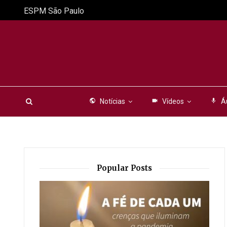
ESPM São Paulo
public
Notícias
videocam
Vídeos
mic
Á
Popular Posts