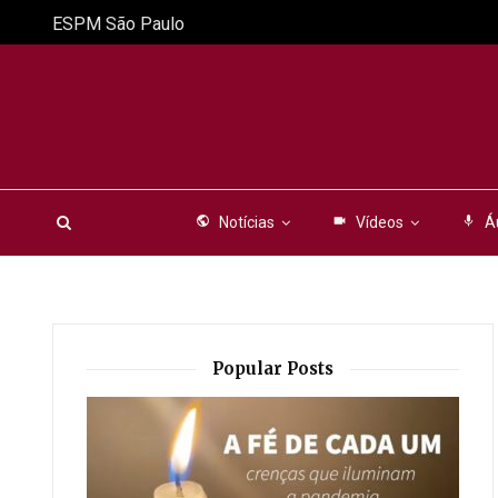
ESPM São Paulo
public
Notícias
videocam
Vídeos
mic
Á
Popular Posts