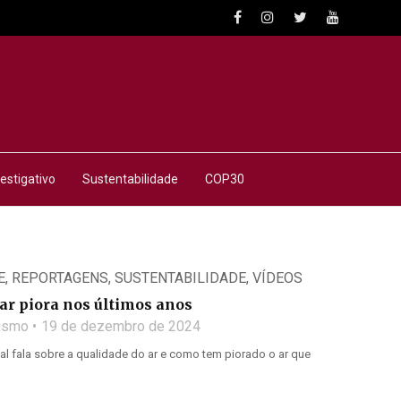
estigativo
Sustentabilidade
COP30
E
,
REPORTAGENS
,
SUSTENTABILIDADE
,
VÍDEOS
ar piora nos últimos anos
lismo
19 de dezembro de 2024
l fala sobre a qualidade do ar e como tem piorado o ar que