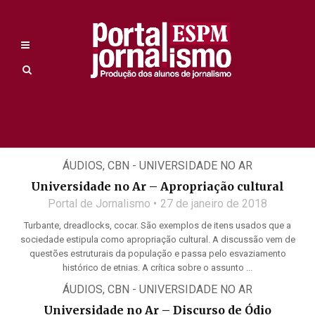
ÁUDIOS
,
CBN - UNIVERSIDADE NO AR
Universidade no Ar – Apropriação cultural
Portal de Jornalismo
27 de janeiro de 2018
Turbante, dreadlocks, cocar. São exemplos de itens usados que a
sociedade estipula como apropriação cultural. A discussão vem de
questões estruturais da população e passa pelo esvaziamento
histórico de etnias. A crítica sobre o assunto ...
ÁUDIOS
,
CBN - UNIVERSIDADE NO AR
Universidade no Ar – Discurso de Ódio