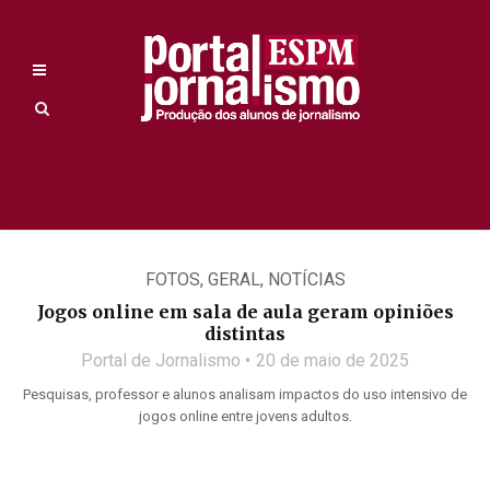
FOTOS
,
GERAL
,
NOTÍCIAS
Jogos online em sala de aula geram opiniões
distintas
Portal de Jornalismo
20 de maio de 2025
Pesquisas, professor e alunos analisam impactos do uso intensivo de
jogos online entre jovens adultos.