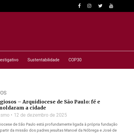
estigativo
Sustentabilidade
COP30
TOS
iosos – Arquidiocese de São Paulo: fé e
 moldaram a cidade
lismo
12 de dezembro de 2025
idiocese de São Paulo está profundamente ligada à própria fundação
 partir da missão dos padres jesuítas Manoel da Nóbrega e José de