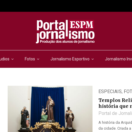
udios
Fotos
Jornalismo Esportivo
Jornalismo Inv
ESPECIAIS
,
FO
Templos Relig
história que
Portal de Jorna
A história da Arqu
da cidade. Criada a