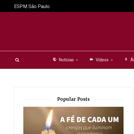
ESPM São Paulo
public
Notícias
videocam
Vídeos
mic
Á
Popular Posts