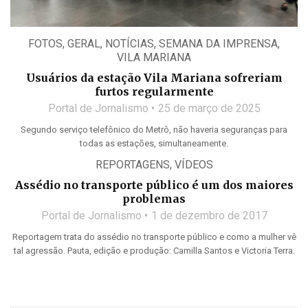
FOTOS
,
GERAL
,
NOTÍCIAS
,
SEMANA DA IMPRENSA
,
VILA MARIANA
Usuários da estação Vila Mariana sofreriam
furtos regularmente
Portal de Jornalismo
25 de março de 2025
Segundo serviço telefônico do Metrô, não haveria seguranças para
todas as estações, simultaneamente.
REPORTAGENS
,
VÍDEOS
Assédio no transporte público é um dos maiores
problemas
Portal de Jornalismo
1 de dezembro de 2017
Reportagem trata do assédio no transporte público e como a mulher vê
tal agressão. Pauta, edição e produção: Camilla Santos e Victoria Terra.