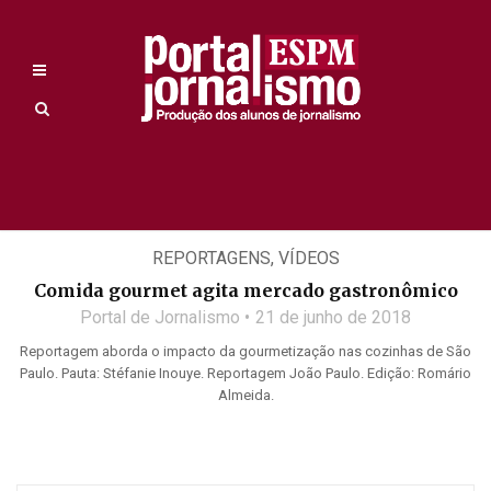
REPORTAGENS
,
VÍDEOS
Comida gourmet agita mercado gastronômico
Portal de Jornalismo
21 de junho de 2018
Reportagem aborda o impacto da gourmetização nas cozinhas de São
Paulo. Pauta: Stéfanie Inouye. Reportagem João Paulo. Edição: Romário
Almeida.