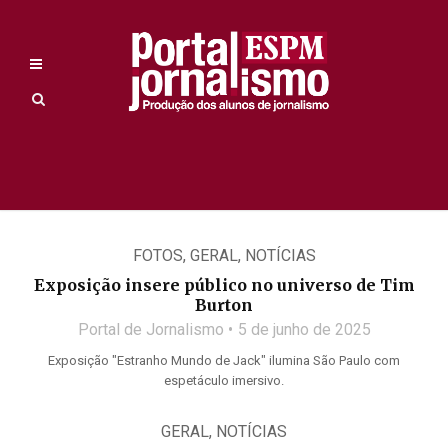
FOTOS
,
GERAL
,
NOTÍCIAS
Exposição insere público no universo de Tim
Burton
Portal de Jornalismo
5 de junho de 2025
Exposição "Estranho Mundo de Jack" ilumina São Paulo com
espetáculo imersivo.
GERAL
,
NOTÍCIAS