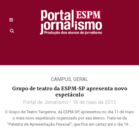
CAMPUS
,
GERAL
Grupo de teatro da ESPM-SP apresenta novo
espetáculo
Portal de Jornalismo
16 de maio de 2013
O Grupo de Teatro Tangerina, da ESPM-SP, apresentou no dia 11 de maio
o mais novo espetáculo organizado por seu elenco. Trata-se da
“Palestra de Apresentação Pessoal”, que fica em cartaz até o dia 19 ...