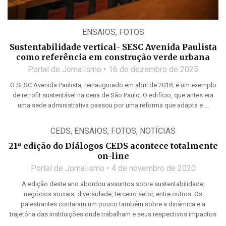
ENSAIOS
,
FOTOS
Sustentabilidade vertical- SESC Avenida Paulista
como referência em construção verde urbana
Portal de Jornalismo
16 de dezembro de 2025
O SESC Avenida Paulista, reinaugurado em abril de 2018, é um exemplo
de retrofit sustentável na cena de São Paulo. O edifício, que antes era
uma sede administrativa passou por uma reforma que adapta e ...
CEDS
,
ENSAIOS
,
FOTOS
,
NOTÍCIAS
21ª edição do Diálogos CEDS acontece totalmente
on-line
Portal de Jornalismo
4 de novembro de 2020
A edição deste ano abordou assuntos sobre sustentabilidade,
negócios sociais, diversidade, terceiro setor, entre outros. Os
palestrantes contaram um pouco também sobre a dinâmica e a
trajetória das instituições onde trabalham e seus respectivos impactos
...