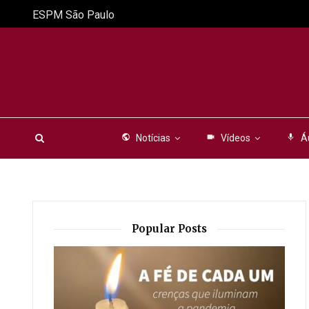
ESPM São Paulo
public
Notícias
videocam
Vídeos
mic
Á
Popular Posts