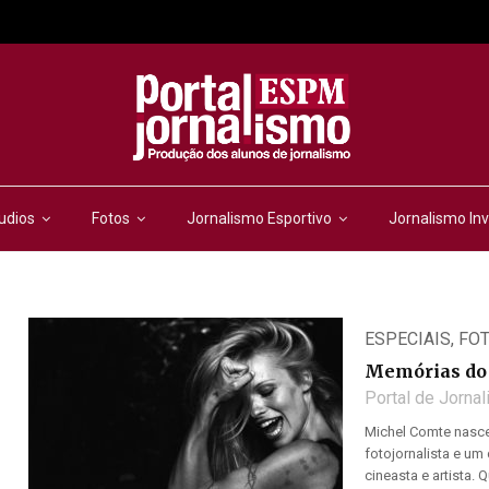
udios
Fotos
Jornalismo Esportivo
Jornalismo Inv
ESPECIAIS
,
FO
Memórias do 
Portal de Jorna
Michel Comte nasceu
fotojornalista e u
cineasta e artista. 