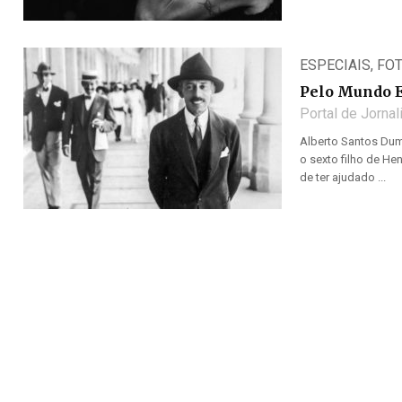
ESPECIAIS
,
FO
Pelo Mundo 
Portal de Jorna
Alberto Santos Dumo
o sexto filho de H
de ter ajudado ...