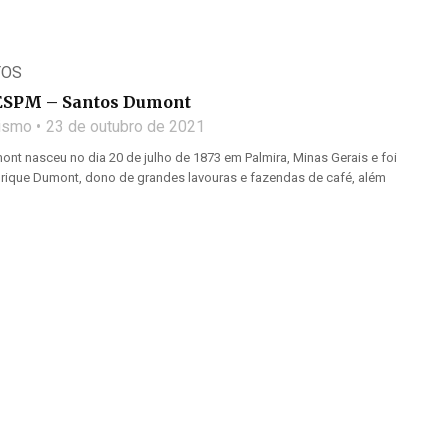
TOS
ESPM – Santos Dumont
lismo
23 de outubro de 2021
nt nasceu no dia 20 de julho de 1873 em Palmira, Minas Gerais e foi
enrique Dumont, dono de grandes lavouras e fazendas de café, além