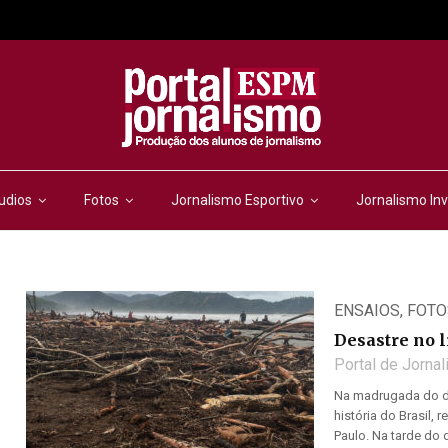
udios
Fotos
Jornalismo Esportivo
Jornalismo Inv
ENSAIOS
,
FOTO
Desastre no l
Portal de Jorna
Na madrugada do di
história do Brasil,
Paulo. Na tarde do di