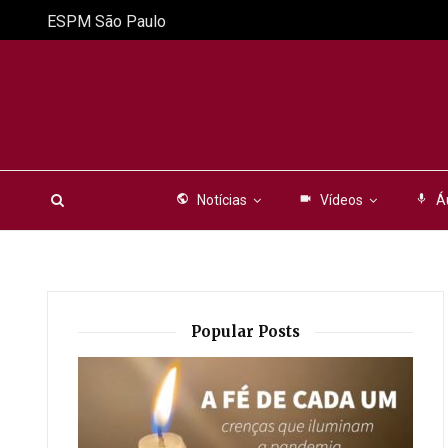
ESPM São Paulo
public
Notícias
videocam
Vídeos
mic
Á
Popular Posts