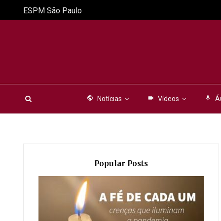
ESPM São Paulo
public
Notícias
videocam
Vídeos
mic
Á
Popular Posts