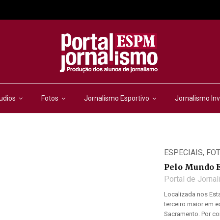
udios
Fotos
Jornalismo Esportivo
Jornalismo Inv
ESPECIAIS
,
FO
Pelo Mundo E
Portal de Jorna
Localizada nos Esta
terceiro maior em ex
Sacramento. Por con