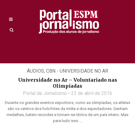
ÁUDIOS
,
CBN - UNIVERSIDADE NO AR
Universidade no Ar – Voluntariado nas
Olimpíadas
Portal de Jornalismo
23 de abril de 2016
Durante os grandes eventos esportivos, como as olimpíadas, os atletas
são os centros dos holofotes da mídia e dos expectadores. Ganham
medalhas, batem recordes e tornam-se ídolos de um país inteiro. Mas
para tudo isso ...