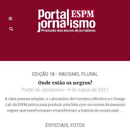
EDIÇÃO 18 - RACISMO
,
PLURAL
Onde estão os negros?
Portal de Jornalismo
9 de março de 2021
A ideia parecia simples: o Laboratório de Formatos Híbridos e o Design
Lab da ESPM juntos para produzir uma lista com os nomes de pessoas
negras que transformaram e transformam a história do nosso país. ...
ESPECIAIS
,
FOTOS