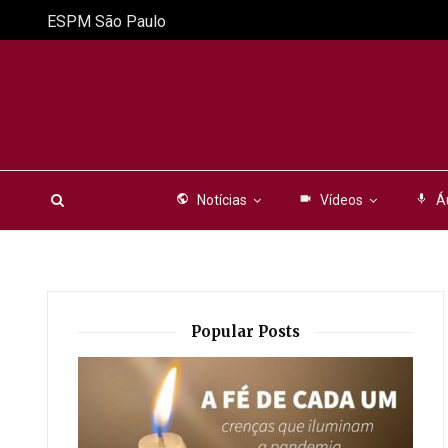
ESPM São Paulo
public
Notícias
videocam
Vídeos
mic
Á
Popular Posts