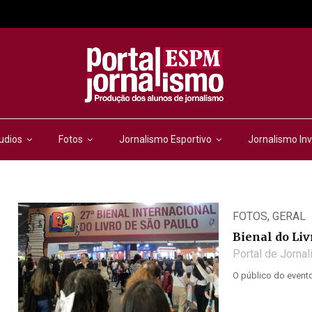
udios
Fotos
Jornalismo Esportivo
Jornalismo Inv
FOTOS
,
GERAL
Bienal do Liv
Portal de Jorna
O público do evento