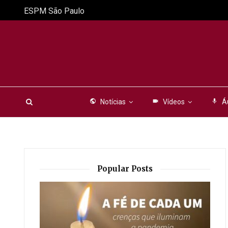
ESPM São Paulo
public
Notícias
videocam
Vídeos
mic
Á
Popular Posts