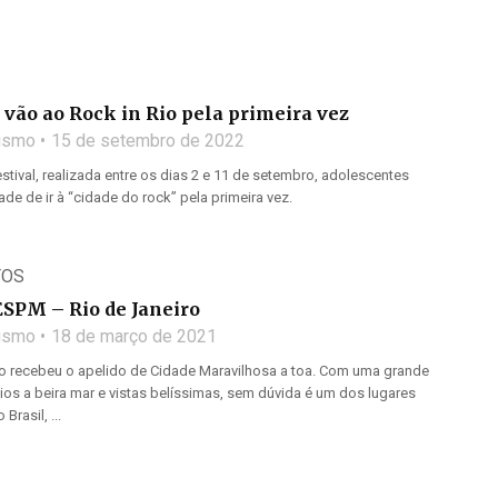
vão ao Rock in Rio pela primeira vez
lismo
15 de setembro de 2022
stival, realizada entre os dias 2 e 11 de setembro, adolescentes
de de ir à “cidade do rock” pela primeira vez.
TOS
SPM – Rio de Janeiro
lismo
18 de março de 2021
ão recebeu o apelido de Cidade Maravilhosa a toa. Com uma grande
os a beira mar e vistas belíssimas, sem dúvida é um dos lugares
rasil, ...