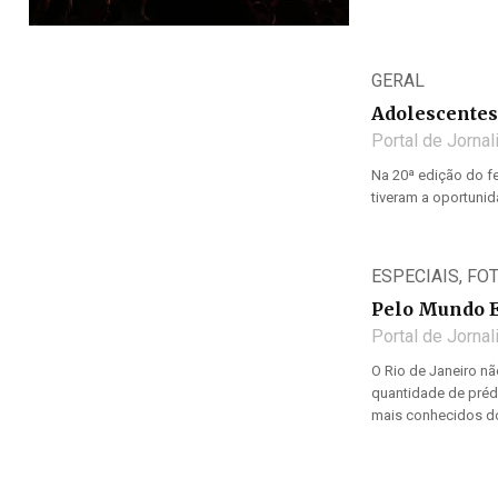
GERAL
Adolescentes 
Portal de Jorna
Na 20ª edição do fe
tiveram a oportunida
ESPECIAIS
,
FO
Pelo Mundo E
Portal de Jorna
O Rio de Janeiro n
quantidade de prédi
mais conhecidos do B