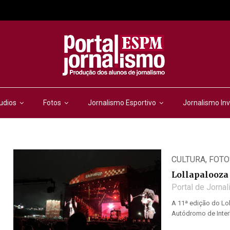
udios
Fotos
Jornalismo Esportivo
Jornalismo Inv
CULTURA
,
FOTO
Lollapalooza 
Portal de Jorna
A 11ª edição do Lol
Autódromo de Inter