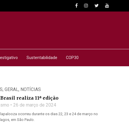
estigativo
Sustentabilidade
COP30
S
,
GERAL
,
NOTÍCIAS
Brasil realiza 11ª edição
lismo
26 de março de 2024
lapalooza ocorreu durante os dias 22, 23 e 24 de março no
lagos, em São Paulo.