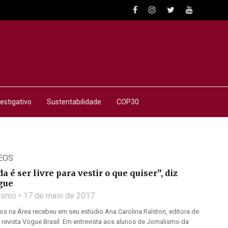
estigativo
Sustentabilidade
COP30
EOS
 é ser livre para vestir o que quiser”, diz
gue
lismo
17 de maio de 2017
s na Área recebeu em seu estúdio Ana Carolina Ralston, editora de
na revista Vogue Brasil. Em entrevista aos alunos de Jornalismo da