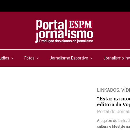
udios
Fotos
Jornalismo Esportivo
Jornalismo Inv
LINKADOS
,
VÍD
“Estar na moda
editora da Vo
Portal de Jorna
A equipe do Linkado
cultura e lifestyle 