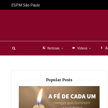
ESPM São Paulo
public
Notícias
videocam
Vídeos
mic
Á
Popular Posts