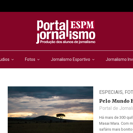
udios
Fotos
Jornalismo Esportivo
Jornalismo Inv
ESPECIAIS
,
FO
Pelo Mundo 
Portal de Jorna
Há mais de 300 quil
Masai Mara. Com ma
safáris mais bonitos