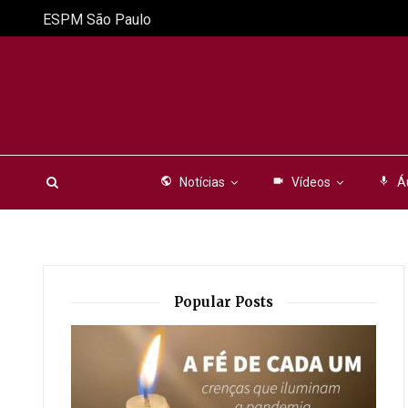
ESPM São Paulo
public
Notícias
videocam
Vídeos
mic
Á
Popular Posts