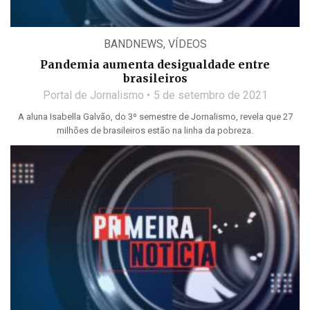
BANDNEWS
,
VÍDEOS
Pandemia aumenta desigualdade entre
brasileiros
Portal de Jornalismo
5 de setembro de 2021
A aluna Isabella Galvão, do 3º semestre de Jornalismo, revela que 27
milhões de brasileiros estão na linha da pobreza.