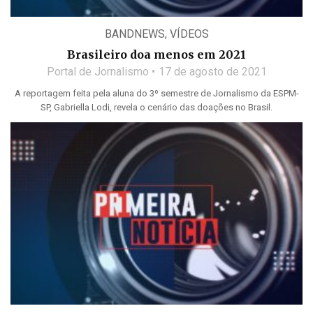
BANDNEWS
,
VÍDEOS
Brasileiro doa menos em 2021
Portal de Jornalismo
17 de agosto de 2021
A reportagem feita pela aluna do 3º semestre de Jornalismo da ESPM-
SP, Gabriella Lodi, revela o cenário das doações no Brasil.