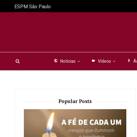
ESPM São Paulo
public
Notícias
videocam
Vídeos
mic
Á
Popular Posts