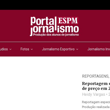
udios
Fotos
Jornalismo Esportivo
Jornalismo Inv
REPORTAGENS
Reportagem e
de preço em 
Heidy Vargas
Reportagem especia
Produção realizada