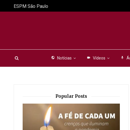
ESPM São Paulo
public
Notícias
videocam
Vídeos
mic
Á
Popular Posts