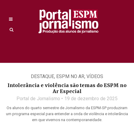
DESTAQUE
,
ESPM NO AR
,
VÍDEOS
Intolerância e violência são temas do ESPM no
Ar Especial
Portal de Jornalismo
19 de dezembro de 2025
Os alunos do quarto semestre de Jornalismo da ESPM-SP produziram
um programa especial para entender a onda de violência e intolerãncia
em que vivemos na contemporaneidade.