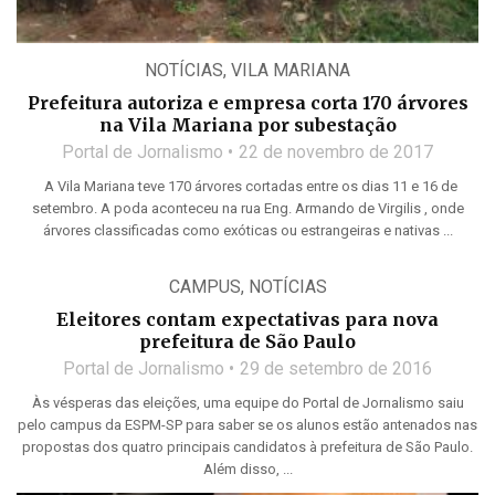
NOTÍCIAS
,
VILA MARIANA
Prefeitura autoriza e empresa corta 170 árvores
na Vila Mariana por subestação
Portal de Jornalismo
22 de novembro de 2017
A Vila Mariana teve 170 árvores cortadas entre os dias 11 e 16 de
setembro. A poda aconteceu na rua Eng. Armando de Virgilis , onde
árvores classificadas como exóticas ou estrangeiras e nativas ...
CAMPUS
,
NOTÍCIAS
Eleitores contam expectativas para nova
prefeitura de São Paulo
Portal de Jornalismo
29 de setembro de 2016
Às vésperas das eleições, uma equipe do Portal de Jornalismo saiu
pelo campus da ESPM-SP para saber se os alunos estão antenados nas
propostas dos quatro principais candidatos à prefeitura de São Paulo.
Além disso, ...