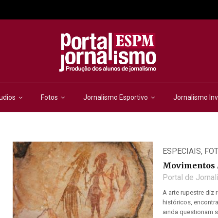
udios
Fotos
Jornalismo Esportivo
Jornalismo Inv
ESPECIAIS
,
FO
Movimentos A
Portal de Jorna
A arte rupestre diz
históricos, encontr
ainda questionam se