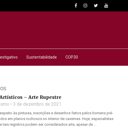
estigativo
Sustentabilidade
COP30
TOS
rtísticos – Arte Rupestre
lismo
3 de dezembro de 2021
 respeito às pinturas, inscrições e desenhos feitos pelos homens pré-
ados em planos rochosos no interior de cavernas. Hoje, especialistas
 tais registros podem ser considerados arte, apesar de ...