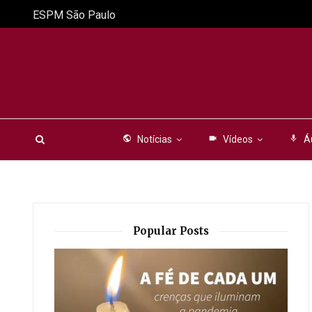
ESPM São Paulo
public
Notícias
videocam
Vídeos
mic
Á
Popular Posts