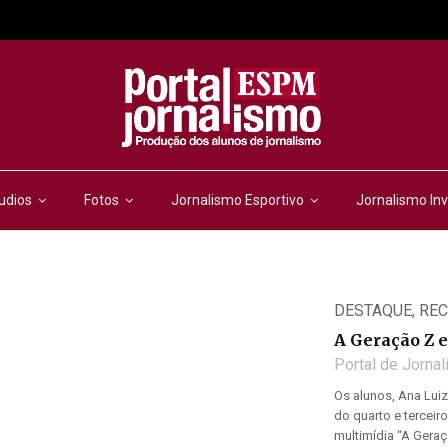
udios
Fotos
Jornalismo Esportivo
Jornalismo Inv
DESTAQUE
,
RE
A Geração Z e
Portal de Jorna
Os alunos, Ana Luiza
do quarto e tercei
multimídia “A Geraç