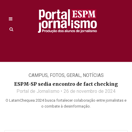
CAMPUS
,
FOTOS
,
GERAL
,
NOTÍCIAS
ESPM-SP sedia encontro de fact checking
Portal de Jornalismo
26 de novembro de 2024
O LatamChequea 2024 busca fortalecer colaboração entre jornalistas e
o combate à desinformação.