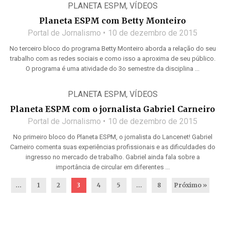
PLANETA ESPM
,
VÍDEOS
Planeta ESPM com Betty Monteiro
Portal de Jornalismo
10 de dezembro de 2015
No terceiro bloco do programa Betty Monteiro aborda a relação do seu
trabalho com as redes sociais e como isso a aproxima de seu público.
O programa é uma atividade do 3o semestre da disciplina ...
PLANETA ESPM
,
VÍDEOS
Planeta ESPM com o jornalista Gabriel Carneiro
Portal de Jornalismo
10 de dezembro de 2015
No primeiro bloco do Planeta ESPM, o jornalista do Lancenet! Gabriel
Carneiro comenta suas experiências profissionais e as dificuldades do
ingresso no mercado de trabalho. Gabriel ainda fala sobre a
importância de circular em diferentes ...
...
1
2
3
4
5
…
8
Próximo »