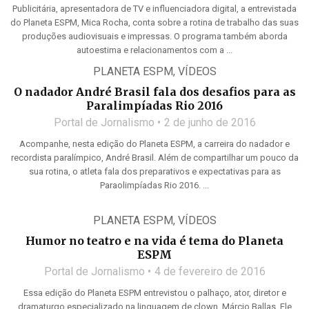
Publicitária, apresentadora de TV e influenciadora digital, a entrevistada
do Planeta ESPM, Mica Rocha, conta sobre a rotina de trabalho das suas
produções audiovisuais e impressas. O programa também aborda
autoestima e relacionamentos com a ...
PLANETA ESPM
,
VÍDEOS
O nadador André Brasil fala dos desafios para as
Paralimpíadas Rio 2016
Portal de Jornalismo
2 de junho de 2016
Acompanhe, nesta edição do Planeta ESPM, a carreira do nadador e
recordista paralímpico, André Brasil. Além de compartilhar um pouco da
sua rotina, o atleta fala dos preparativos e expectativas para as
Paraolimpíadas Rio 2016. ...
PLANETA ESPM
,
VÍDEOS
Humor no teatro e na vida é tema do Planeta
ESPM
Portal de Jornalismo
4 de fevereiro de 2016
Essa edição do Planeta ESPM entrevistou o palhaço, ator, diretor e
dramaturgo especializado na linguagem de clown, Márcio Ballas. Ele