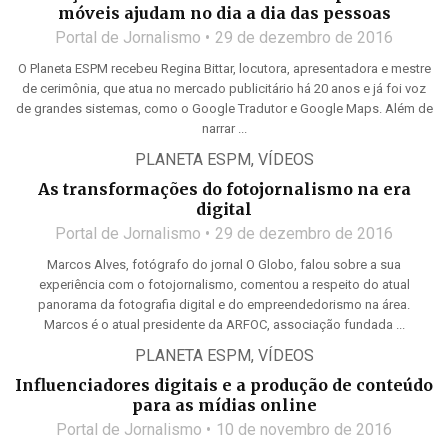
móveis ajudam no dia a dia das pessoas
Portal de Jornalismo
29 de dezembro de 2016
O Planeta ESPM recebeu Regina Bittar, locutora, apresentadora e mestre
de cerimônia, que atua no mercado publicitário há 20 anos e já foi voz
de grandes sistemas, como o Google Tradutor e Google Maps. Além de
narrar ...
PLANETA ESPM
,
VÍDEOS
As transformações do fotojornalismo na era
digital
Portal de Jornalismo
29 de dezembro de 2016
Marcos Alves, fotógrafo do jornal O Globo, falou sobre a sua
experiência com o fotojornalismo, comentou a respeito do atual
panorama da fotografia digital e do empreendedorismo na área.
Marcos é o atual presidente da ARFOC, associação fundada ...
PLANETA ESPM
,
VÍDEOS
Influenciadores digitais e a produção de conteúdo
para as mídias online
Portal de Jornalismo
10 de novembro de 2016