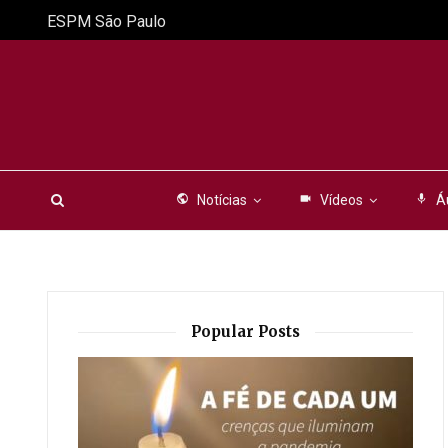
ESPM São Paulo
public
Notícias
videocam
Vídeos
mic
Á
Popular Posts