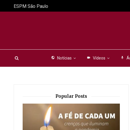
ESPM São Paulo
public
Notícias
videocam
Vídeos
mic
Á
Popular Posts