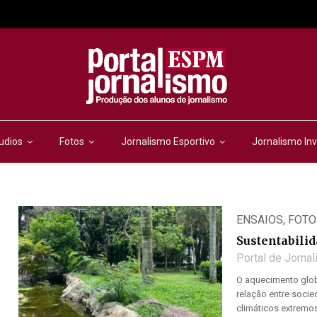
udios
Fotos
Jornalismo Esportivo
Jornalismo Inv
ENSAIOS
,
FOTO
Sustentabilid
Portal de Jorna
O aquecimento glob
relação entre socie
climáticos extremos