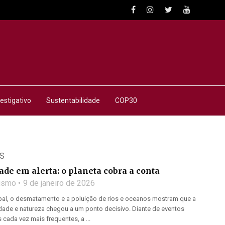
estigativo
Sustentabilidade
COP30
S
ade em alerta: o planeta cobra a conta
lismo
9 de janeiro de 2026
al, o desmatamento e a poluição de rios e oceanos mostram que a
dade e natureza chegou a um ponto decisivo. Diante de eventos
 cada vez mais frequentes, a ...