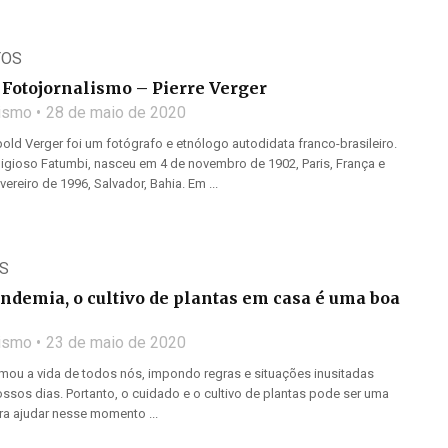
TOS
Fotojornalismo – Pierre Verger
lismo
28 de maio de 2020
old Verger foi um fotógrafo e etnólogo autodidata franco-brasileiro.
igioso Fatumbi, nasceu em 4 de novembro de 1902, Paris, França e
ereiro de 1996, Salvador, Bahia. Em ...
S
ndemia, o cultivo de plantas em casa é uma boa
lismo
23 de maio de 2020
rmou a vida de todos nós, impondo regras e situações inusitadas
ssos dias. Portanto, o cuidado e o cultivo de plantas pode ser uma
ara ajudar nesse momento ...