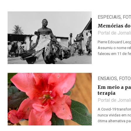
ESPECIAIS
,
FO
Memórias do 
Portal de Jorna
Pierre Edouard Leop
Assumiu o nome rel
faleceu em 11 de fev
ENSAIOS
,
FOTO
Em meio a pa
terapia
Portal de Jorna
A Covid-19 transfo
nunca vividas em no
ótima alternativa p