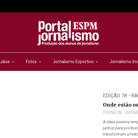
udios
Fotos
Jornalismo Esportivo
Jornalismo Inv
EDIÇÃO 18 - R
Onde estão o
Portal de Jorna
A ideia parecia si
juntos para produz
transformam a histór