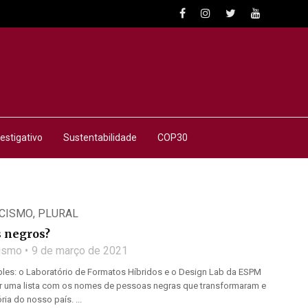
estigativo
Sustentabilidade
COP30
ACISMO
,
PLURAL
s negros?
lismo
9 de março de 2021
mples: o Laboratório de Formatos Híbridos e o Design Lab da ESPM
ir uma lista com os nomes de pessoas negras que transformaram e
ia do nosso país. ...