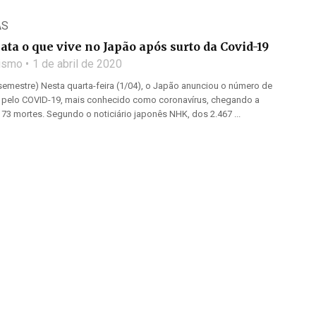
AS
lata o que vive no Japão após surto da Covid-19
lismo
1 de abril de 2020
semestre) Nesta quarta-feira (1/04), o Japão anunciou o número de
pelo COVID-19, mais conhecido como coronavírus, chegando a
73 mortes. Segundo o noticiário japonês NHK, dos 2.467 ...