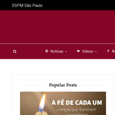
ESPM São Paulo
public
Notícias
videocam
Vídeos
mic
Á
Popular Posts