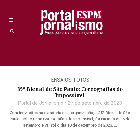
ENSAIOS
,
FOTOS
35ª Bienal de São Paulo: Coreografias do
Impossível
Portal de Jornalismo
27 de setembro de 2023
Com inovações na curadoria e na organização, a 35ª Bienal de São
Paulo, sob o tema Coreografias do Impossível, foi iniciada dia 6 de
setembro e vai até o dia 10 de dezembro de 2023. ...