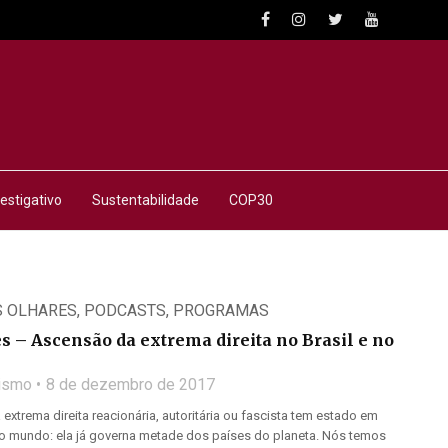
estigativo
Sustentabilidade
COP30
 OLHARES
,
PODCASTS
,
PROGRAMAS
 – Ascensão da extrema direita no Brasil e no
lismo
8 de dezembro de 2017
 extrema direita reacionária, autoritária ou fascista tem estado em
 mundo: ela já governa metade dos países do planeta. Nós temos