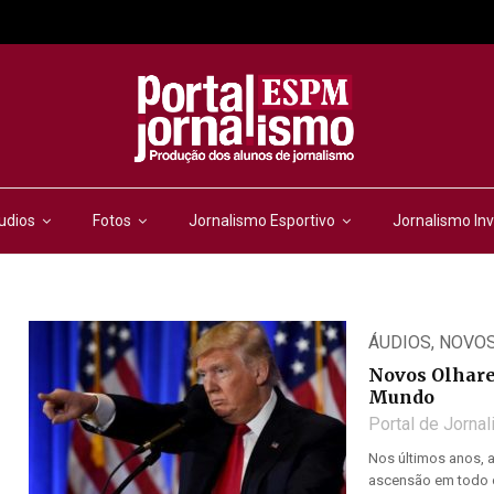
udios
Fotos
Jornalismo Esportivo
Jornalismo Inv
ÁUDIOS
,
NOVOS
Novos Olhares
Mundo
Portal de Jorna
Nos últimos anos, a
ascensão em todo o