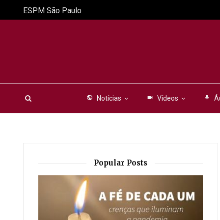
ESPM São Paulo
public
Notícias
videocam
Vídeos
mic
Á
Popular Posts