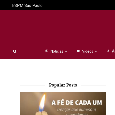
ESPM São Paulo
public
Notícias
videocam
Vídeos
mic
Á
Popular Posts