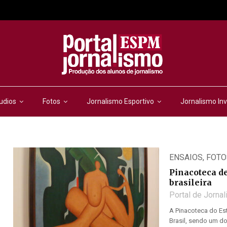
udios
Fotos
Jornalismo Esportivo
Jornalismo Inv
ENSAIOS
,
FOTO
Pinacoteca de
brasileira
Portal de Jorna
A Pinacoteca do Es
Brasil, sendo um dos