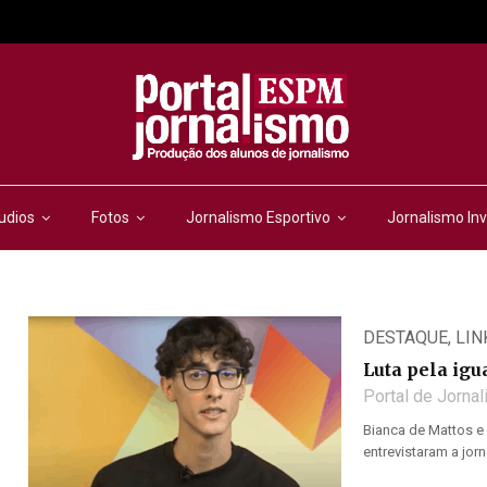
udios
Fotos
Jornalismo Esportivo
Jornalismo Inv
DESTAQUE
,
LIN
Luta pela ig
Portal de Jorna
Bianca de Mattos e
entrevistaram a jor