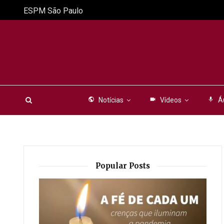
ESPM São Paulo
public
Notícias
videocam
Vídeos
mic
Á
Popular Posts