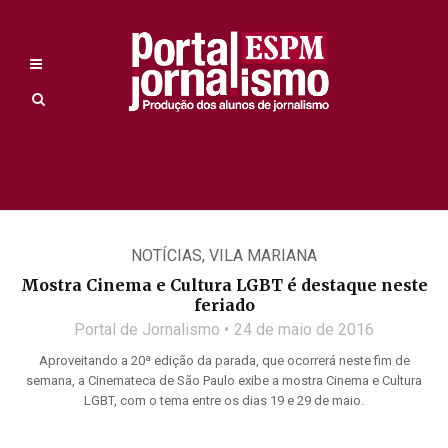
NOTÍCIAS
,
VILA MARIANA
Mostra Cinema e Cultura LGBT é destaque neste
feriado
Portal de Jornalismo
24 de maio de 2016
Aproveitando a 20ª edição da parada, que ocorrerá neste fim de
semana, a Cinemateca de São Paulo exibe a mostra Cinema e Cultura
LGBT, com o tema entre os dias 19 e 29 de maio.