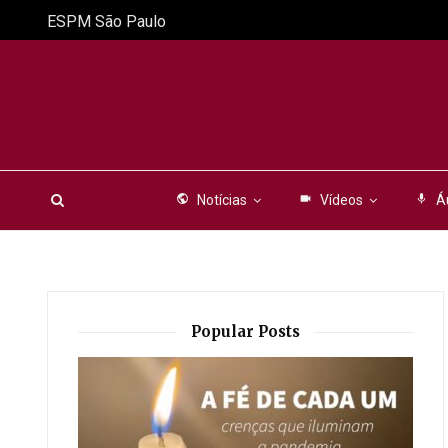
ESPM São Paulo
public
Notícias
videocam
Vídeos
mic
Á
Popular Posts