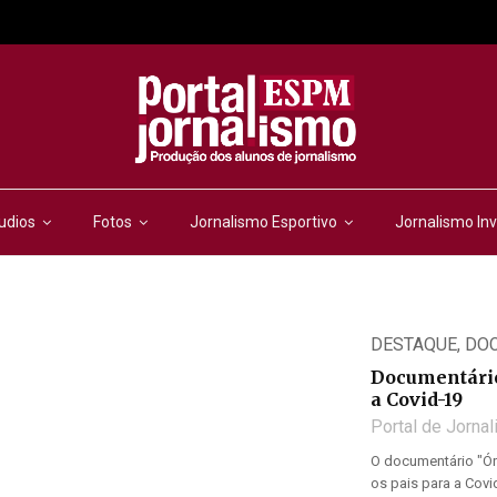
udios
Fotos
Jornalismo Esportivo
Jornalismo Inv
DESTAQUE
,
DO
Documentário
a Covid-19
Portal de Jorna
O documentário "Órf
os pais para a Covi